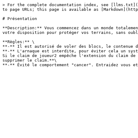
> For the complete documentation index, see [llms.txt](
to page URLs; this page is available as [Markdown](http
# Présentation

**Description:** Vous commencez dans un monde totalemen
votre disposition pour protéger vos terrains, sans oubl
**Règles:** \

**-** Il est autorisé de voler des blocs, le contenue d
**-** L'arnaque est interdite, pour éviter cela un syst
Si le claim de joueur2 empêche l'extension du claim de 
supprimer le claim.**\
